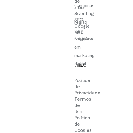
de
Campinas
sites
Branding
e
SEO
região
Google
com
Meu
Negócio
soluções
em
marketing
digital.
LEGAL
Política
de
Privacidade
Termos
de
Uso
Política
de
Cookies