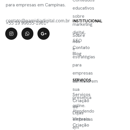
para empresas em Campinas.
educativos
sobre
contato@eamidiadigital.com.br
INSTITUCIONAL
+55 19 99655-1961
marketing
digital,
Sobre
SEO
nós
Contato
e
Blog
estratégias
para
empresas
SERVIÇOS
aumentarem
sua
Serviços
presença
Criação
online.
de
Atendendo
Lojas
Virtuais
empresas
Criação
em