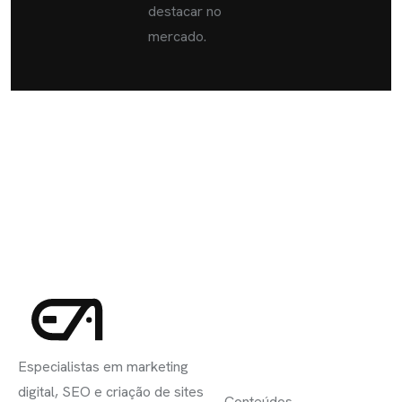
destacar no
mercado.
INSCREVA-
LINKS
SE
Especialistas em marketing
ÚTEIS
digital, SEO e criação de sites
Conteúdos