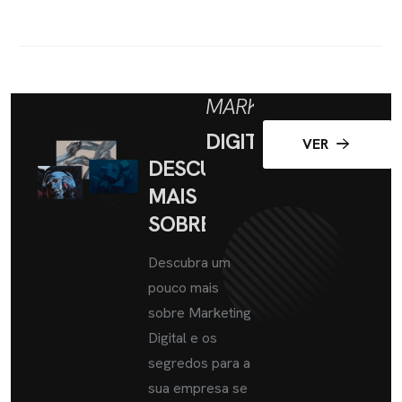
MARKETING
DIGITAL
VER
DESCUBRA
MAIS
SOBRE
Descubra um
pouco mais
sobre Marketing
Digital e os
segredos para a
sua empresa se