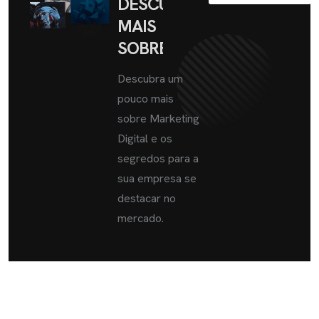
DESCUBRA
MAIS
SOBRE
Descubra um
pouco mais
sobre Marketing
Digital e os
segredos para a
sua empresa se
destacar no
mercado.