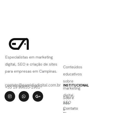
INSCREVA-
LINKS
SE
Especialistas em marketing
ÚTEIS
digital, SEO e criação de sites
Conteúdos
para empresas em Campinas.
educativos
sobre
contato@eamidiadigital.com.br
INSTITUCIONAL
+55 19 99655-1961
marketing
digital,
Sobre
SEO
nós
Contato
e