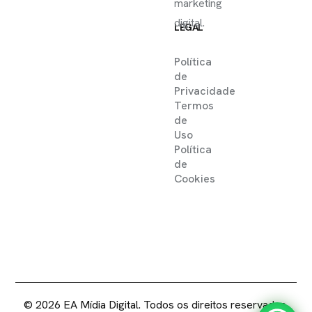
marketing
digital.
LEGAL
Política
de
Privacidade
Termos
de
Uso
Política
de
Cookies
2025 ©
EA MIDIA DIGITAL .
DIREITOS RESERVADOS
© 2026 EA Mídia Digital. Todos os direitos reservados.