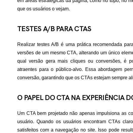
em áreas estratégicas da página, como no topo, no me
que os usuários o vejam.
ME
TESTES A/B PARA CTAS
RTFÓLIO
Realizar testes A/B é uma prática recomendada para
versões de um mesmo CTA, alterando um único element
qual versão gera mais cliques ou conversões, é poss
VIÇOS
atraentes para o público-alvo. Essa abordagem perm
conversão, garantindo que os CTAs estejam sempre al
ADES ATENDIDAS
O PAPEL DO CTA NA EXPERIÊNCIA D
Um CTA bem projetado não apenas impulsiona as co
E NÓS
usuário. Quando os usuários encontram CTAs claro
satisfeitos com a navegação no site. Isso pode res