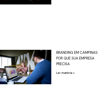
OSCO
BRANDING EM CAMPINAS:
POR QUE SUA EMPRESA
al.com.br
PRECISA
Ler matéria »