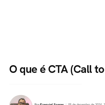
HOME
PORTFÓLI
O que é CTA (Call to
Por
Ezequiel Soares
|
05 de dezembro de 2024, 