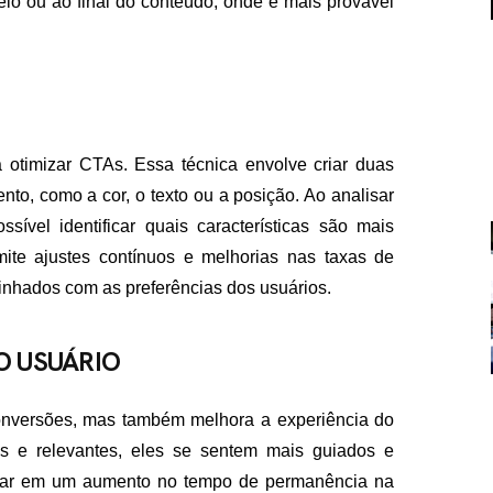
io ou ao final do conteúdo, onde é mais provável
 otimizar CTAs. Essa técnica envolve criar duas
o, como a cor, o texto ou a posição. Ao analisar
FALE CON
ível identificar quais características são mais
ite ajustes contínuos e melhorias nas taxas de
contato@eamidiadigit
+55 19 99655-1961
inhados com as preferências dos usuários.
O USUÁRIO
nversões, mas também melhora a experiência do
s e relevantes, eles se sentem mais guiados e
ultar em um aumento no tempo de permanência na