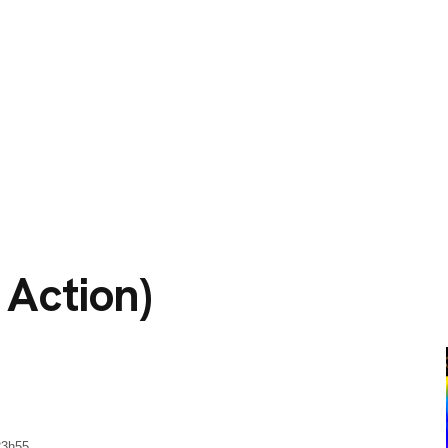
O
SERVIÇOS
CIDADES ATENDIDAS
SOBRE NÓS
 Action)
23h55