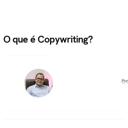
O que é Copywriting?
Po
⏱ 5