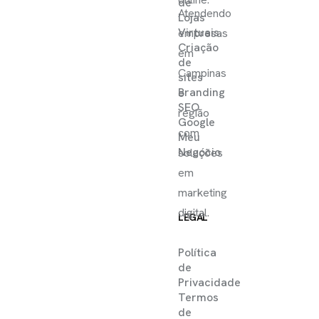
de
Atendendo
Lojas
Virtuais
empresas
Criação
em
de
Campinas
sites
Branding
e
SEO
região
Google
com
Meu
Negócio
soluções
em
marketing
digital.
LEGAL
Política
de
Privacidade
Termos
de