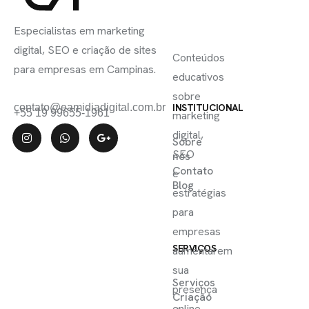
INSCREVA-
LINKS
SE
Especialistas em marketing
ÚTEIS
digital, SEO e criação de sites
Conteúdos
para empresas em Campinas.
educativos
sobre
contato@eamidiadigital.com.br
INSTITUCIONAL
+55 19 99655-1961
marketing
digital,
Sobre
SEO
nós
Contato
e
Blog
estratégias
para
empresas
SERVIÇOS
aumentarem
sua
Serviços
presença
Criação
online.