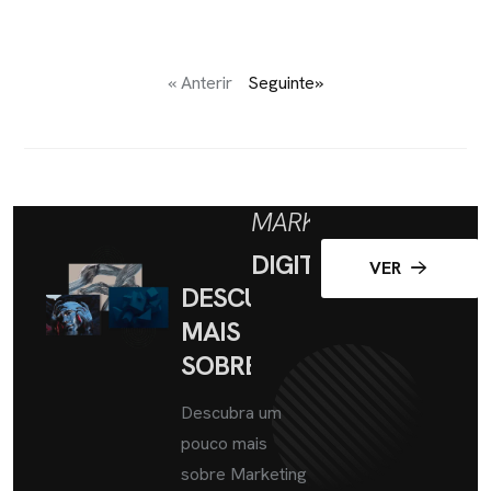
« Anterir
Seguinte»
MARKETING
DIGITAL
VER
DESCUBRA
MAIS
SOBRE
Descubra um
pouco mais
sobre Marketing