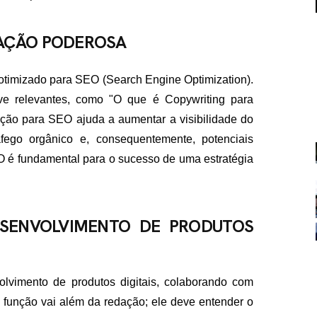
NAÇÃO PODEROSA
 otimizado para SEO (Search Engine Optimization).
have relevantes, como "O que é Copywriting para
ização para SEO ajuda a aumentar a visibilidade do
FALE CON
fego orgânico e, consequentemente, potenciais
EO é fundamental para o sucesso de uma estratégia
contato@eamidiadigit
+55 19 99655-1961
SENVOLVIMENTO DE PRODUTOS
lvimento de produtos digitais, colaborando com
 função vai além da redação; ele deve entender o