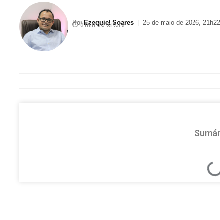
Por
Ezequiel Soares
|
25 de maio de 2026, 21h22
⏱ 5 min de leitura
Sumár