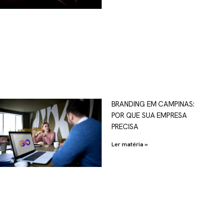
OSCO
BRANDING EM CAMPINAS:
POR QUE SUA EMPRESA
al.com.br
PRECISA
Ler matéria »