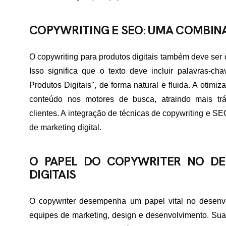
ME
COPYWRITING E SEO: UMA COMBI
O copywriting para produtos digitais também deve ser
RTFÓLIO
Isso significa que o texto deve incluir palavras-c
Produtos Digitais", de forma natural e fluida. A otim
conteúdo nos motores de busca, atraindo mais trá
VIÇOS
clientes. A integração de técnicas de copywriting e S
de marketing digital.
ADES ATENDIDAS
O PAPEL DO COPYWRITER NO DE
DIGITAIS
E NÓS
O copywriter desempenha um papel vital no desenvo
equipes de marketing, design e desenvolvimento. Sua