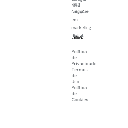
com
Meu
Negócio
soluções
em
marketing
digital.
LEGAL
Política
de
Privacidade
Termos
de
Uso
Política
de
Cookies