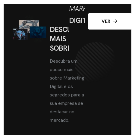
MARKETING
DIGITAL
VER
DESCUBRA
MAIS
SOBRE
Descubra um
pouco mais
sobre Marketing
Digital e os
segredos para a
sua empresa se
destacar no
mercado.