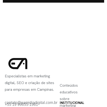
INSCREVA-
LINKS
SE
Especialistas em marketing
ÚTEIS
digital, SEO e criação de sites
Conteúdos
para empresas em Campinas.
educativos
sobre
contato@eamidiadigital.com.br
INSTITUCIONAL
+55 19 99655-1961
marketing