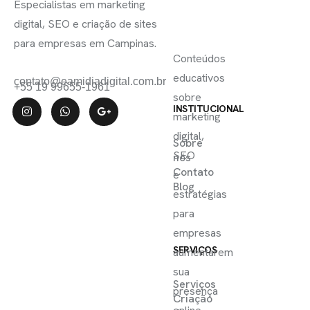
Especialistas em marketing
INSCREVA-
LINKS
digital, SEO e criação de sites
SE
para empresas em Campinas.
ÚTEIS
Conteúdos
educativos
contato@eamidiadigital.com.br
+55 19 99655-1961
sobre
INSTITUCIONAL
marketing
digital,
Sobre
SEO
nós
Contato
e
Blog
estratégias
para
empresas
SERVIÇOS
aumentarem
sua
Serviços
presença
Criação