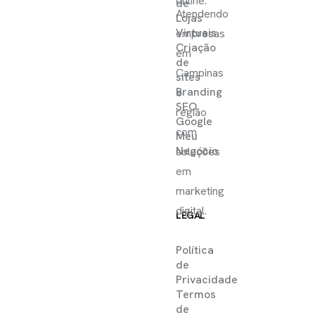
online.
de
Atendendo
Lojas
Virtuais
empresas
Criação
em
de
Campinas
sites
Branding
e
SEO
região
Google
com
Meu
Negócio
soluções
em
marketing
digital.
LEGAL
Política
de
Privacidade
Termos
de