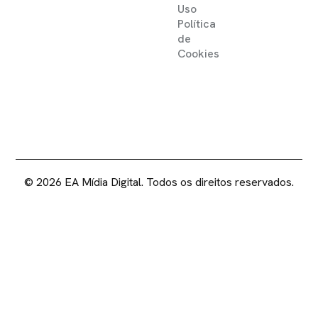
Uso
Política
de
Cookies
2025 ©
EA MIDIA DIGITAL .
DIREITOS RESERVADOS
© 2026 EA Mídia Digital. Todos os direitos reservados.