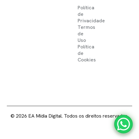
Política
de
Privacidade
Termos
de
Uso
Política
de
Cookies
2025 ©
EA MIDIA DIGITAL .
DIREITOS RESERVADOS
© 2026 EA Mídia Digital. Todos os direitos reservados.