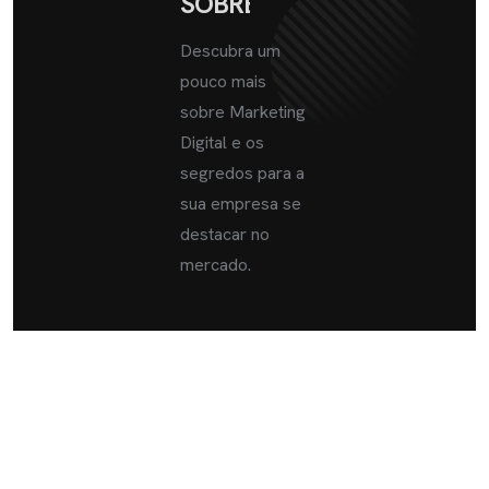
SOBRE
Descubra um
pouco mais
sobre Marketing
Digital e os
segredos para a
sua empresa se
destacar no
mercado.