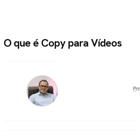
O que é Copy para Vídeos
Po
⏱ 5