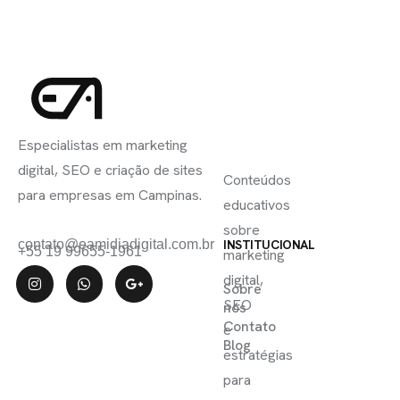
INSCREVA-
LINKS
SE
Especialistas em marketing
ÚTEIS
digital, SEO e criação de sites
Conteúdos
para empresas em Campinas.
educativos
sobre
contato@eamidiadigital.com.br
INSTITUCIONAL
+55 19 99655-1961
marketing
digital,
Sobre
SEO
nós
Contato
e
Blog
estratégias
para