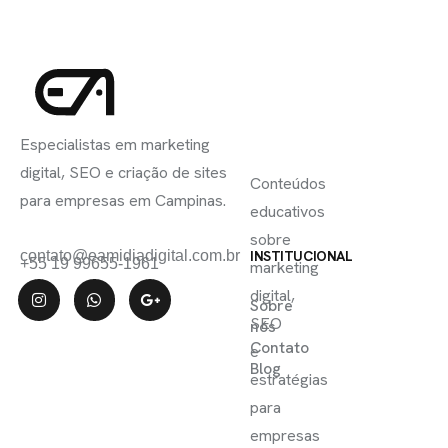
INSCREVA-
LINKS
SE
Especialistas em marketing
ÚTEIS
digital, SEO e criação de sites
Conteúdos
para empresas em Campinas.
educativos
sobre
contato@eamidiadigital.com.br
INSTITUCIONAL
+55 19 99655-1961
marketing
digital,
Sobre
SEO
nós
Contato
e
Blog
estratégias
para
empresas