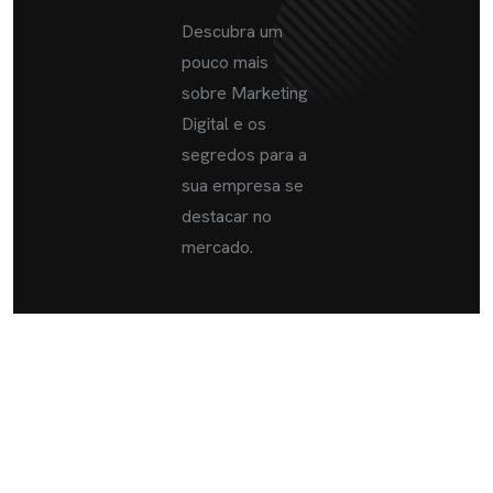
Descubra um
pouco mais
sobre Marketing
Digital e os
segredos para a
sua empresa se
destacar no
mercado.