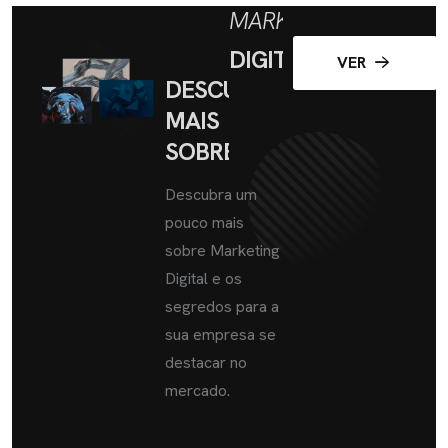
MARKETING
DIGITAL
VER
DESCUBRA
MAIS
SOBRE
Descubra um
pouco mais
sobre Marketing
Digital e os
segredos para a
sua empresa se
destacar no
mercado.