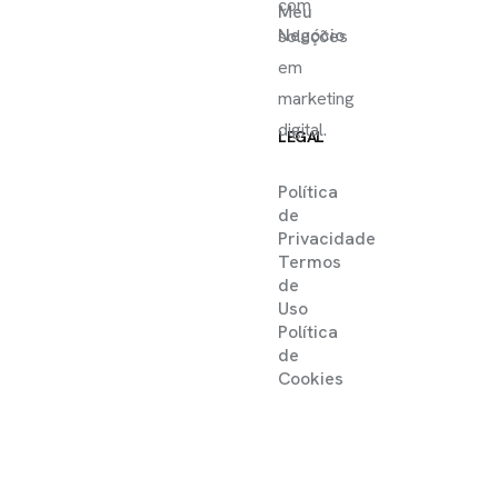
com
Meu
Negócio
soluções
em
marketing
digital.
LEGAL
Política
de
Privacidade
Termos
de
Uso
Política
de
Cookies