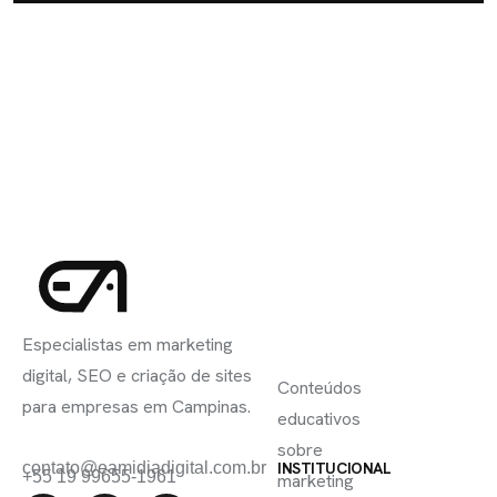
INSCREVA-
LINKS
SE
Especialistas em marketing
ÚTEIS
digital, SEO e criação de sites
Conteúdos
para empresas em Campinas.
educativos
sobre
contato@eamidiadigital.com.br
INSTITUCIONAL
+55 19 99655-1961
marketing