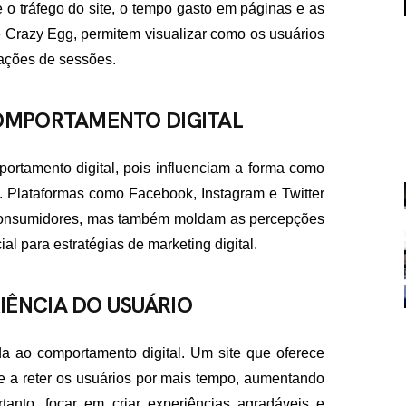
e o tráfego do site, o tempo gasto em páginas e as
e Crazy Egg, permitem visualizar como os usuários
vações de sessões.
COMPORTAMENTO DIGITAL
FALE CON
portamento digital, pois influenciam a forma como
Plataformas como Facebook, Instagram e Twitter
contato@eamidiadigit
+55 19 99655-1961
 consumidores, mas também moldam as percepções
al para estratégias de marketing digital.
IÊNCIA DO USUÁRIO
da ao comportamento digital. Um site que oferece
e a reter os usuários por mais tempo, aumentando
nto, focar em criar experiências agradáveis e