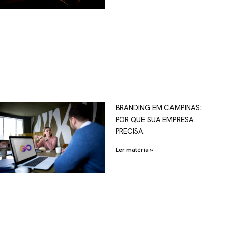
OSCO
BRANDING EM CAMPINAS:
POR QUE SUA EMPRESA
al.com.br
PRECISA
Ler matéria »