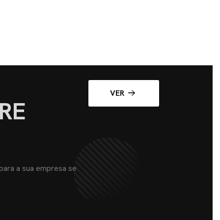
VER
RE
 para a sua empresa se