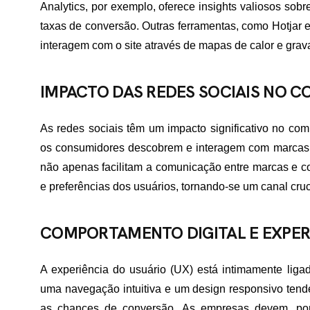
Analytics, por exemplo, oferece insights valiosos sobr
taxas de conversão. Outras ferramentas, como Hotjar 
ME
interagem com o site através de mapas de calor e gra
IMPACTO DAS REDES SOCIAIS NO 
RTFÓLIO
As redes sociais têm um impacto significativo no com
os consumidores descobrem e interagem com marcas. 
VIÇOS
não apenas facilitam a comunicação entre marcas e
e preferências dos usuários, tornando-se um canal cruci
ADES ATENDIDAS
COMPORTAMENTO DIGITAL E EXPER
E NÓS
A experiência do usuário (UX) está intimamente liga
uma navegação intuitiva e um design responsivo tend
as chances de conversão. As empresas devem, porta