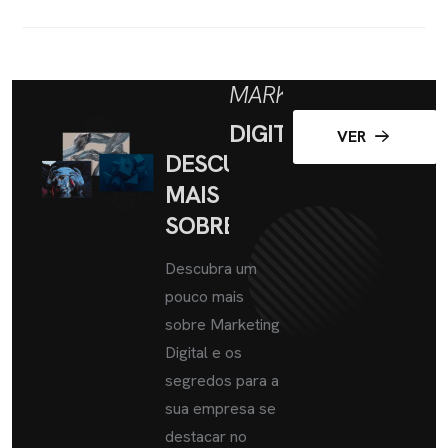
MARKETING
DIGITAL
VER
DESCUBRA
MAIS
SOBRE
Descubra um
pouco mais
sobre Marketing
Digital e os
segredos para a
sua empresa se
destacar no