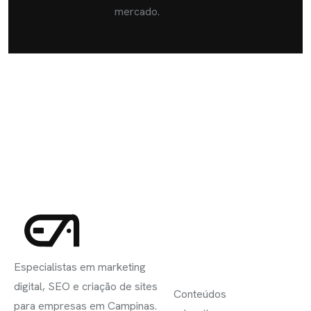
mercado.
INSCREVA-
LINKS
SE
Especialistas em marketing
ÚTEIS
digital, SEO e criação de sites
Conteúdos
para empresas em Campinas.