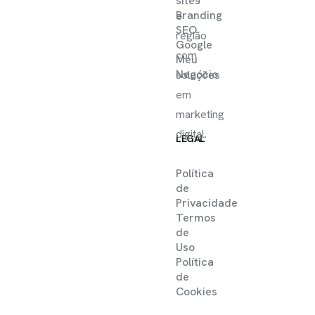
sites
Branding
e
SEO
região
Google
com
Meu
Negócio
soluções
em
marketing
digital.
LEGAL
Política
de
Privacidade
Termos
de
Uso
Política
de
Cookies