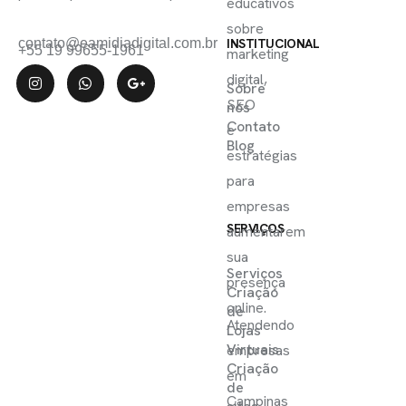
educativos
sobre
contato@eamidiadigital.com.br
INSTITUCIONAL
+55 19 99655-1961
marketing
digital,
Sobre
SEO
nós
Contato
e
Blog
estratégias
para
empresas
SERVIÇOS
aumentarem
sua
Serviços
presença
Criação
online.
de
Atendendo
Lojas
Virtuais
empresas
Criação
em
de
Campinas