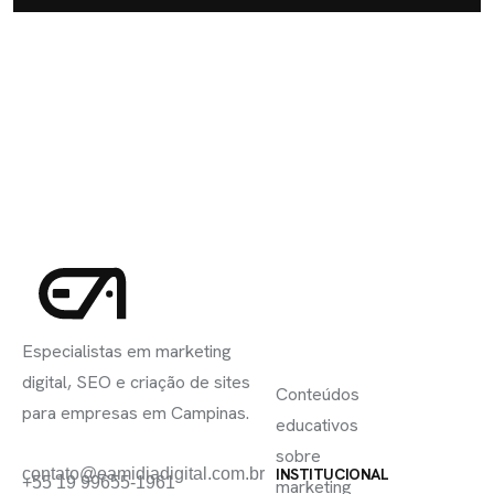
INSCREVA-
LINKS
SE
Especialistas em marketing
ÚTEIS
digital, SEO e criação de sites
Conteúdos
para empresas em Campinas.
educativos
sobre
contato@eamidiadigital.com.br
INSTITUCIONAL
+55 19 99655-1961
marketing