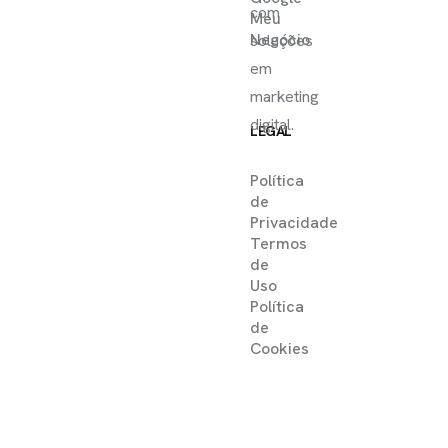
com
Meu
Negócio
soluções
em
marketing
digital.
LEGAL
Política
de
Privacidade
Termos
de
Uso
Política
de
Cookies