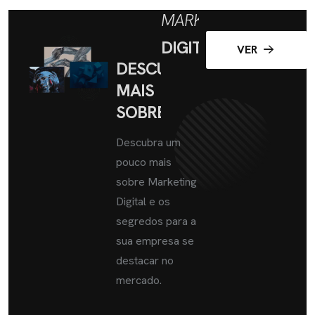
MARKETING
DIGITAL
VER
DESCUBRA
MAIS
SOBRE
Descubra um
pouco mais
sobre Marketing
Digital e os
segredos para a
sua empresa se
destacar no
mercado.