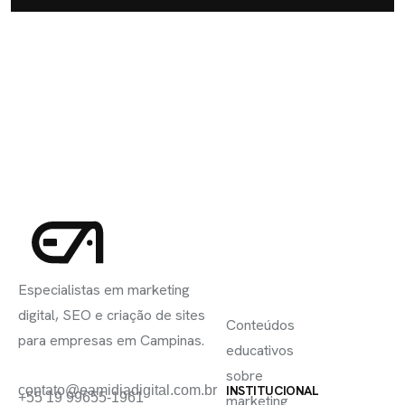
INSCREVA-
LINKS
SE
Especialistas em marketing
ÚTEIS
digital, SEO e criação de sites
Conteúdos
para empresas em Campinas.
educativos
sobre
contato@eamidiadigital.com.br
INSTITUCIONAL
+55 19 99655-1961
marketing