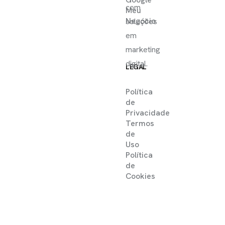
com
Meu
Negócio
soluções
em
marketing
digital.
LEGAL
Política
de
Privacidade
Termos
de
Uso
Política
de
Cookies