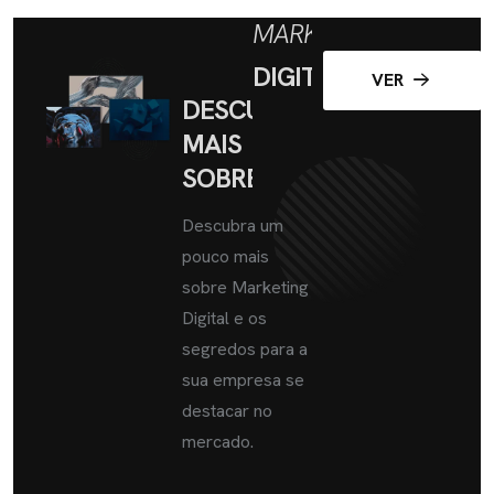
MARKETING
DIGITAL
VER
DESCUBRA
MAIS
SOBRE
Descubra um
pouco mais
sobre Marketing
Digital e os
segredos para a
sua empresa se
destacar no
mercado.