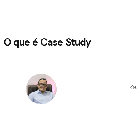
O que é Case Study
Po
⏱ 5