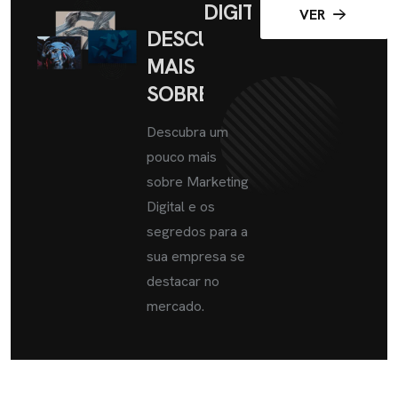
DIGITAL
VER
DESCUBRA
MAIS
SOBRE
Descubra um
pouco mais
sobre Marketing
Digital e os
segredos para a
sua empresa se
destacar no
mercado.