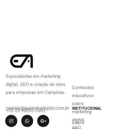
INSCREVA-
LINKS
SE
Especialistas em marketing
ÚTEIS
digital, SEO e criação de sites
Conteúdos
para empresas em Campinas.
educativos
sobre
contato@eamidiadigital.com.br
INSTITUCIONAL
+55 19 99655-1961
marketing
digital,
Sobre
SEO
nós