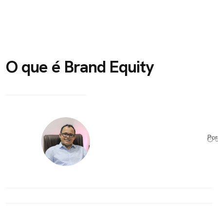
O que é Brand Equity
Po
⏱ 5