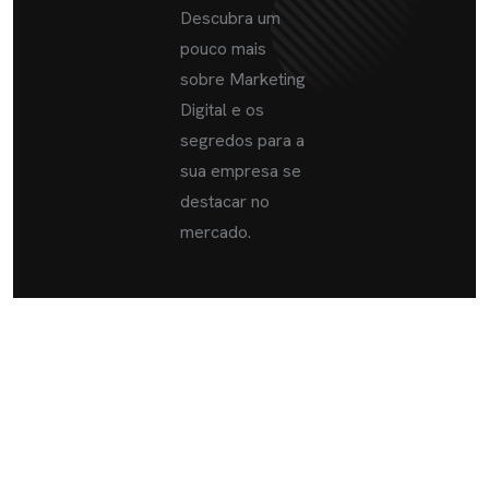
Descubra um
pouco mais
sobre Marketing
Digital e os
segredos para a
sua empresa se
destacar no
mercado.