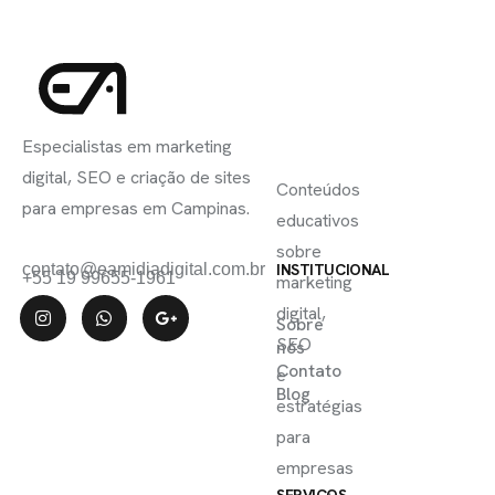
INSCREVA-
LINKS
SE
Especialistas em marketing
ÚTEIS
digital, SEO e criação de sites
Conteúdos
para empresas em Campinas.
educativos
sobre
contato@eamidiadigital.com.br
INSTITUCIONAL
+55 19 99655-1961
marketing
digital,
Sobre
SEO
nós
Contato
e
Blog
estratégias
para
empresas