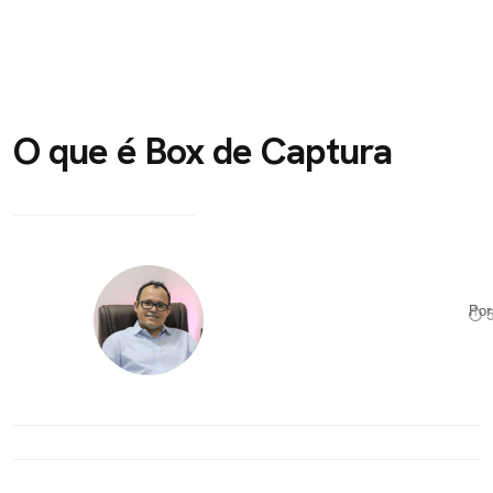
O que é Box de Captura
Po
⏱ 5