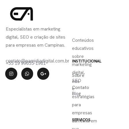
INSCREVA-
LINKS
SE
Especialistas em marketing
ÚTEIS
digital, SEO e criação de sites
Conteúdos
para empresas em Campinas.
educativos
sobre
contato@eamidiadigital.com.br
INSTITUCIONAL
+55 19 99655-1961
marketing
digital,
Sobre
SEO
nós
Contato
e
Blog
estratégias
para
empresas
SERVIÇOS
aumentarem
sua