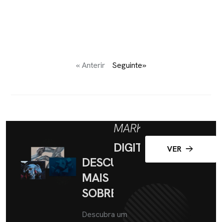
« Anterir
Seguinte»
MARKETING
DIGITAL
VER
DESCUBRA
MAIS
SOBRE
Descubra um