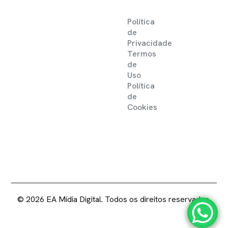
Política
de
Privacidade
Termos
de
Uso
Política
de
Cookies
2025 ©
EA MIDIA DIGITAL .
DIREITOS RESERVADOS
© 2026 EA Mídia Digital. Todos os direitos reservados.