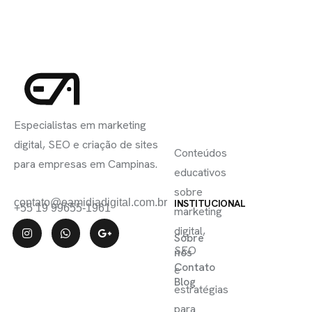
INSCREVA-
LINKS
SE
Especialistas em marketing
ÚTEIS
digital, SEO e criação de sites
Conteúdos
para empresas em Campinas.
educativos
sobre
contato@eamidiadigital.com.br
INSTITUCIONAL
+55 19 99655-1961
marketing
digital,
Sobre
SEO
nós
Contato
e
Blog
estratégias
para