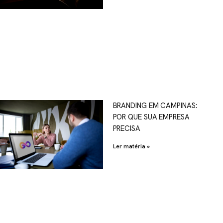
OSCO
BRANDING EM CAMPINAS:
POR QUE SUA EMPRESA
al.com.br
PRECISA
Ler matéria »