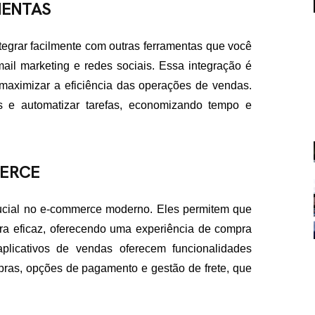
MENTAS
egrar facilmente com outras ferramentas que você
ail marketing e redes sociais. Essa integração é
 maximizar a eficiência das operações de vendas.
os e automatizar tarefas, economizando tempo e
FALE CON
MERCE
contato@eamidiadigit
+55 19 99655-1961
cial no e-commerce moderno. Eles permitem que
ra eficaz, oferecendo uma experiência de compra
plicativos de vendas oferecem funcionalidades
ras, opções de pagamento e gestão de frete, que