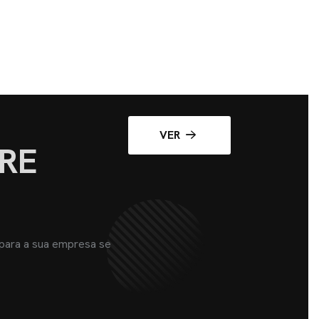
VER
RE
 para a sua empresa se