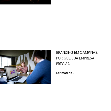
OSCO
BRANDING EM CAMPINAS:
POR QUE SUA EMPRESA
al.com.br
PRECISA
Ler matéria »