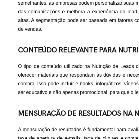
semelhantes, as empresas podem personalizar suas m
das comunicações e melhora a experiência do lead, 
ME
altas. A segmentação pode ser baseada em fatores co
de vendas.
RTFÓLIO
CONTEÚDO RELEVANTE PARA NUTRI
O tipo de conteúdo utilizado na Nutrição de Leads 
VIÇOS
oferecer materiais que respondam às dúvidas e nece
compra. Isso pode incluir e-books, infográficos, víde
ser educativo e não apenas promocional, para que o l
ADES ATENDIDAS
MENSURAÇÃO DE RESULTADOS NA N
E NÓS
A mensuração de resultados é fundamental para avalia
taxa de abertura de e-mails, taxa de cliques e con