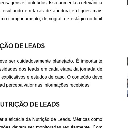
ensagens e conteúdos. Isso aumenta a relevância
resultando em taxas de abertura e cliques mais
mo comportamento, demografia e estágio no funil
ÇÃO DE LEADS
FALE CON
deve ser cuidadosamente planejado. É importante
contato@eamidiadigit
+55 19 99655-1961
ssidades dos leads em cada etapa da jornada de
os explicativos e estudos de caso. O conteúdo deve
ead perceba valor nas informações recebidas.
UTRIÇÃO DE LEADS
r a eficácia da Nutrição de Leads. Métricas como
versões devem ser monitoradas regularmente. Com