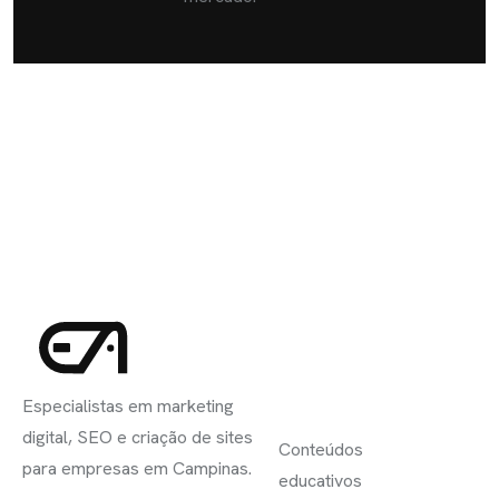
INSCREVA-
LINKS
SE
Especialistas em marketing
ÚTEIS
digital, SEO e criação de sites
Conteúdos
para empresas em Campinas.
educativos