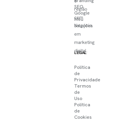
Branding
e
SEO
região
Google
com
Meu
Negócio
soluções
em
marketing
digital.
LEGAL
Política
de
Privacidade
Termos
de
Uso
Política
de
Cookies