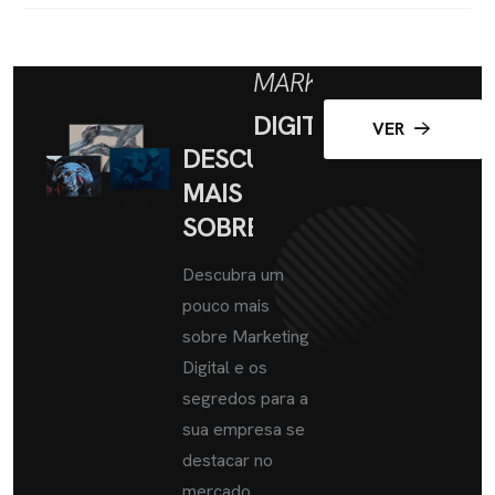
MARKETING
DIGITAL
VER
DESCUBRA
MAIS
SOBRE
Descubra um
pouco mais
sobre Marketing
Digital e os
segredos para a
sua empresa se
destacar no
mercado.