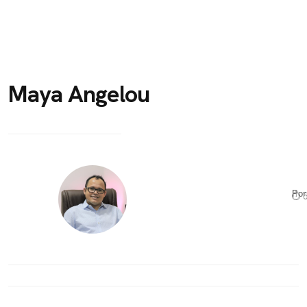
Maya Angelou
Po
⏱ 5