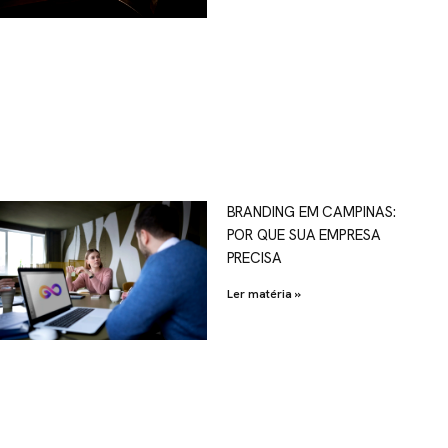
OSCO
BRANDING EM CAMPINAS:
POR QUE SUA EMPRESA
al.com.br
PRECISA
Ler matéria »