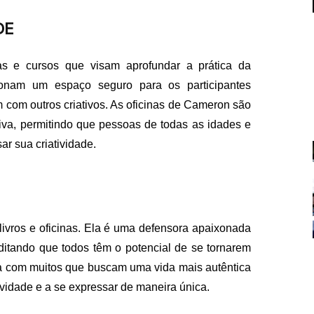
DE
as e cursos que visam aprofundar a prática da
cionam um espaço seguro para os participantes
m com outros criativos. As oficinas de Cameron são
va, permitindo que pessoas de todas as idades e
FALE CON
ar sua criatividade.
contato@eamidiadigit
+55 19 99655-1961
ivros e oficinas. Ela é uma defensora apaixonada
editando que todos têm o potencial de se tornarem
a com muitos que buscam uma vida mais autêntica
tividade e a se expressar de maneira única.