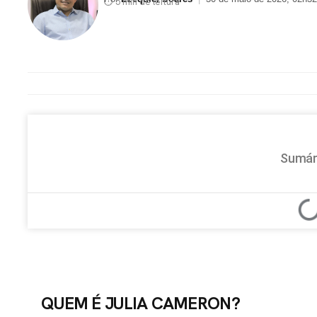
⏱ 5 min de leitura
Sumár
QUEM É JULIA CAMERON?