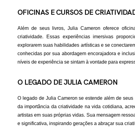
OFICINAS E CURSOS DE CRIATIVIDA
ME
Além de seus livros, Julia Cameron oferece oficin
criatividade. Essas experiências imersivas propor
RTFÓLIO
explorarem suas habilidades artísticas e se conectare
conhecidas por sua abordagem encorajadora e inclusi
níveis de experiência se sintam à vontade para express
VIÇOS
O LEGADO DE JULIA CAMERON
ADES ATENDIDAS
O legado de Julia Cameron se estende além de seus l
da importância da criatividade na vida cotidiana, acr
artistas em suas próprias vidas. Sua mensagem resso
E NÓS
e significativa, inspirando gerações a abraçar sua cria