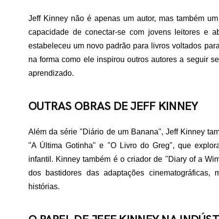
Jeff Kinney não é apenas um autor, mas também um in
ME
capacidade de conectar-se com jovens leitores e ab
estabeleceu um novo padrão para livros voltados para
na forma como ele inspirou outros autores a seguir 
RTFÓLIO
aprendizado.
OUTRAS OBRAS DE JEFF KINNEY
VIÇOS
Além da série "Diário de um Banana", Jeff Kinney tam
"A Última Gotinha" e "O Livro do Greg", que explor
ADES ATENDIDAS
infantil. Kinney também é o criador de "Diary of a W
dos bastidores das adaptações cinematográficas, m
histórias.
E NÓS