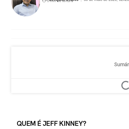
⏱ 5 min de leitura
Sumár
QUEM É JEFF KINNEY?