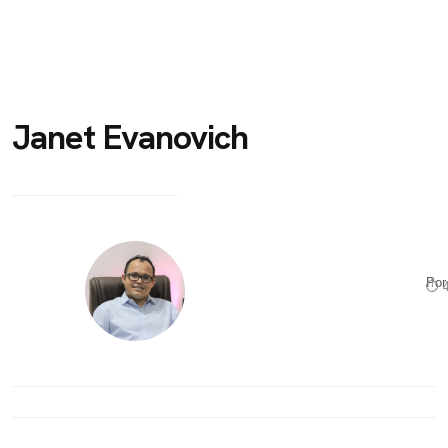
Janet Evanovich
Po
⏱ 4