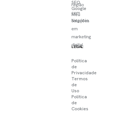
SEO
região
Google
com
Meu
Negócio
soluções
em
marketing
digital.
LEGAL
Política
de
Privacidade
Termos
de
Uso
Política
de
Cookies