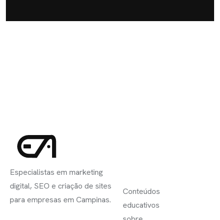
INSCREVA-
LINKS
SE
Especialistas em marketing
ÚTEIS
digital, SEO e criação de sites
Conteúdos
para empresas em Campinas.
educativos
sobre