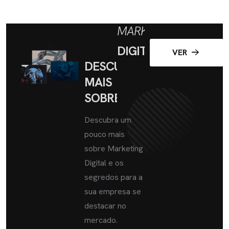
MARKETING
DIGITAL
VER
DESCUBRA
MAIS
SOBRE
Descubra um
pouco mais
sobre Marketing
Digital e os
segredos para a
sua empresa se
destacar no
mercado.