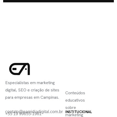
INSCREVA-
LINKS
SE
Especialistas em marketing
ÚTEIS
digital, SEO e criação de sites
Conteúdos
para empresas em Campinas.
educativos
sobre
contato@eamidiadigital.com.br
INSTITUCIONAL
+55 19 99655-1961
marketing