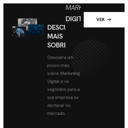
MARKETING
DIGITAL
VER
DESCUBRA
MAIS
SOBRE
Descubra um
pouco mais
sobre Marketing
Digital e os
segredos para a
sua empresa se
destacar no
mercado.