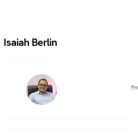
Isaiah Berlin
Po
⏱ 4