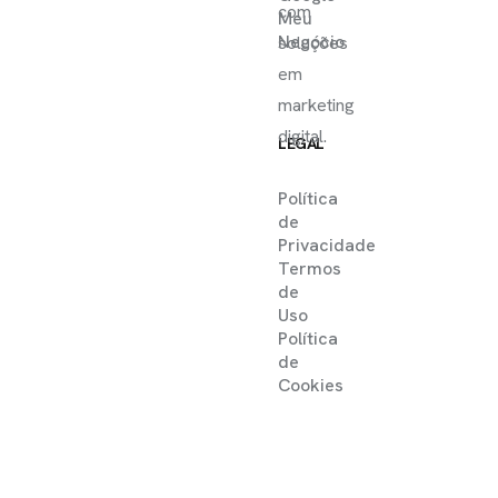
com
Meu
Negócio
soluções
em
marketing
digital.
LEGAL
Política
de
Privacidade
Termos
de
Uso
Política
de
Cookies