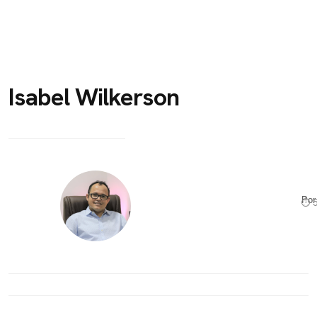
Isabel Wilkerson
Po
⏱ 5