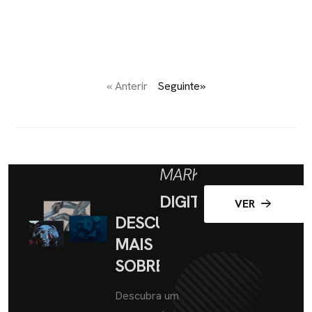
« Anterir
Seguinte»
MARKETING
DIGITAL
VER
DESCUBRA
MAIS
SOBRE
Descubra um