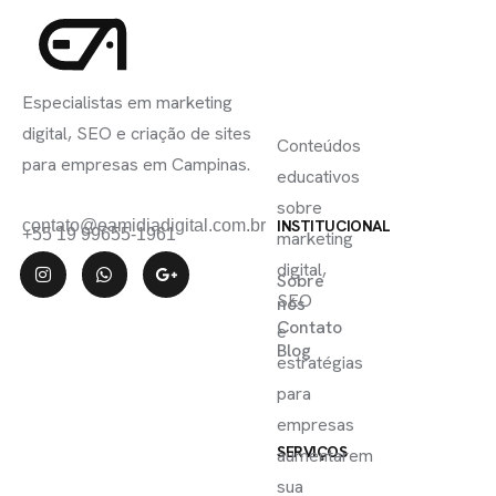
INSCREVA-
LINKS
SE
Especialistas em marketing
ÚTEIS
digital, SEO e criação de sites
Conteúdos
para empresas em Campinas.
educativos
sobre
contato@eamidiadigital.com.br
INSTITUCIONAL
+55 19 99655-1961
marketing
digital,
Sobre
SEO
nós
Contato
e
Blog
estratégias
para
empresas
SERVIÇOS
aumentarem
sua