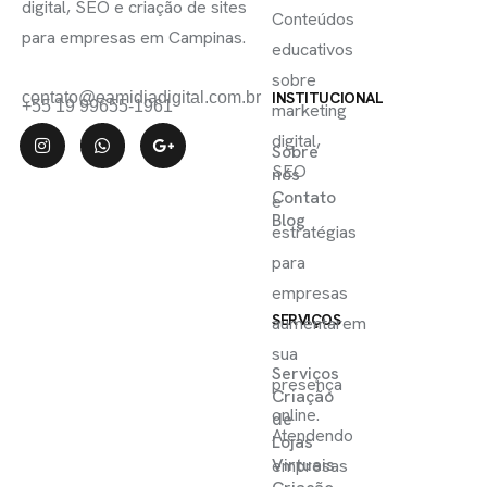
digital, SEO e criação de sites
Conteúdos
para empresas em Campinas.
educativos
sobre
contato@eamidiadigital.com.br
INSTITUCIONAL
+55 19 99655-1961
marketing
digital,
Sobre
SEO
nós
Contato
e
Blog
estratégias
para
empresas
SERVIÇOS
aumentarem
sua
Serviços
presença
Criação
online.
de
Atendendo
Lojas
Virtuais
empresas