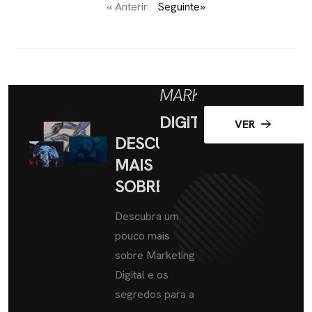
« Anterir
Seguinte»
MARKETING
DIGITAL
VER
DESCUBRA
MAIS
SOBRE
Descubra um
pouco mais
sobre Marketing
Digital e os
segredos para a