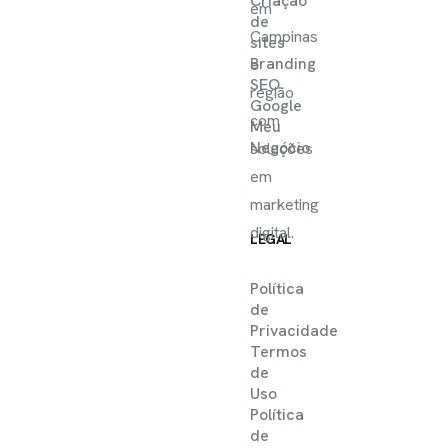
Criação
em
de
Campinas
sites
Branding
e
SEO
região
Google
com
Meu
Negócio
soluções
em
marketing
digital.
LEGAL
Política
de
Privacidade
Termos
de
Uso
Política
de