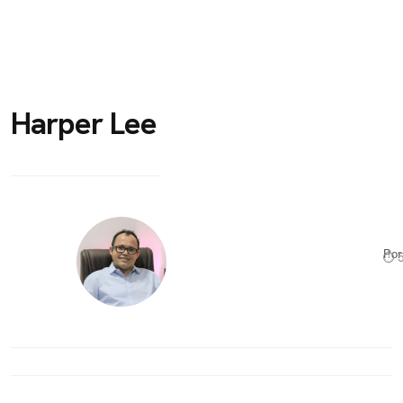
Harper Lee
Po
⏱ 5