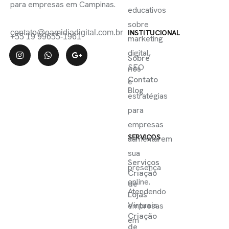
para empresas em Campinas.
educativos
sobre
contato@eamidiadigital.com.br
INSTITUCIONAL
+55 19 99655-1961
marketing
digital,
Sobre
SEO
nós
Contato
e
Blog
estratégias
para
empresas
SERVIÇOS
aumentarem
sua
Serviços
presença
Criação
online.
de
Atendendo
Lojas
Virtuais
empresas
Criação
em
de