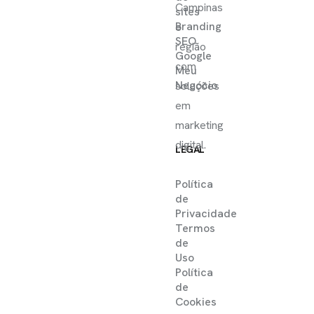
Campinas
sites
Branding
e
SEO
região
Google
com
Meu
Negócio
soluções
em
marketing
digital.
LEGAL
Política
de
Privacidade
Termos
de
Uso
Política
de
Cookies