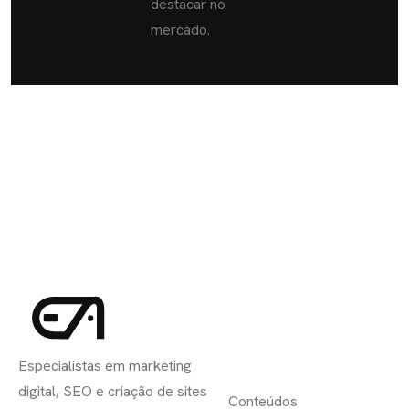
destacar no
mercado.
INSCREVA-
LINKS
SE
Especialistas em marketing
ÚTEIS
digital, SEO e criação de sites
Conteúdos