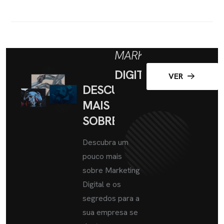
MARKETING
DIGITAL
VER
DESCUBRA
MAIS
SOBRE
Descubra um
pouco mais
sobre Marketing
Digital e os
segredos para a
sua empresa se