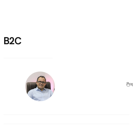
B2C
Po
⏱ 4