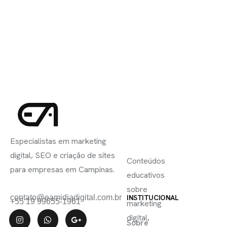
INSCREVA-
LINKS
SE
Especialistas em marketing
ÚTEIS
digital, SEO e criação de sites
Conteúdos
para empresas em Campinas.
educativos
sobre
contato@eamidiadigital.com.br
INSTITUCIONAL
+55 19 99655-1961
marketing
digital,
Sobre