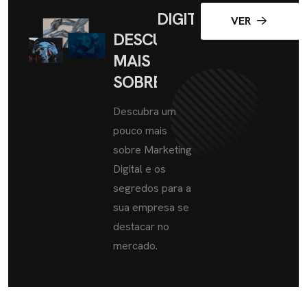
DIGITAL
VER
DESCUBRA
MAIS
SOBRE
Descubra um
pouco mais
sobre Marketing
Digital e os
segredos para a
sua empresa se
destacar no
mercado.