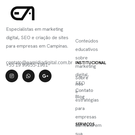
INSCREVA-
LINKS
SE
Especialistas em marketing
ÚTEIS
digital, SEO e criação de sites
Conteúdos
para empresas em Campinas.
educativos
sobre
contato@eamidiadigital.com.br
INSTITUCIONAL
+55 19 99655-1961
marketing
digital,
Sobre
SEO
nós
Contato
e
Blog
estratégias
para
empresas
SERVIÇOS
aumentarem
sua