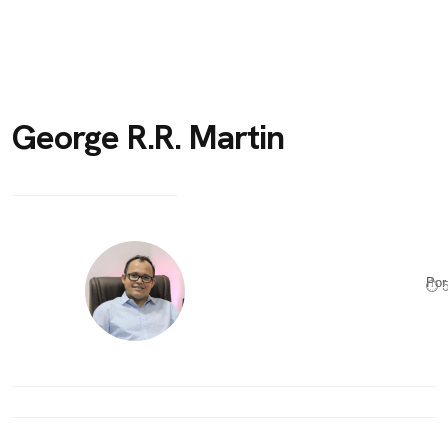
George R.R. Martin
Po
⏱ 5