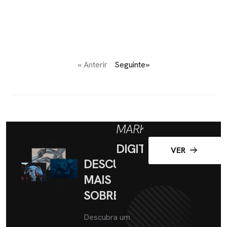
« Anterir
Seguinte»
MARKETING
DIGITAL
VER
DESCUBRA
MAIS
SOBRE
Descubra um