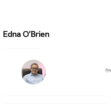
Edna O’Brien
Po
⏱ 4