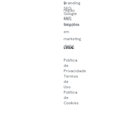
Branding
e
SEO
região
Google
com
Meu
Negócio
soluções
em
marketing
digital.
LEGAL
Política
de
Privacidade
Termos
de
Uso
Política
de
Cookies