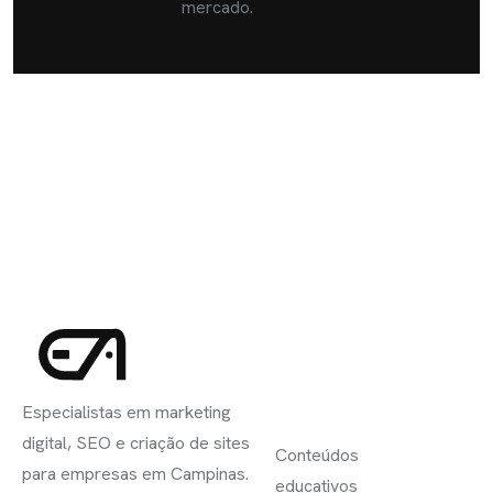
mercado.
INSCREVA-
LINKS
SE
Especialistas em marketing
ÚTEIS
digital, SEO e criação de sites
Conteúdos
para empresas em Campinas.
educativos