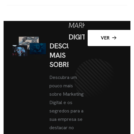
MARKETING
DIGITAL
VER
DESCUBRA
MAIS
SOBRE
Descubra um
pouco mais
sobre Marketing
Digital e os
segredos para a
sua empresa se
destacar no