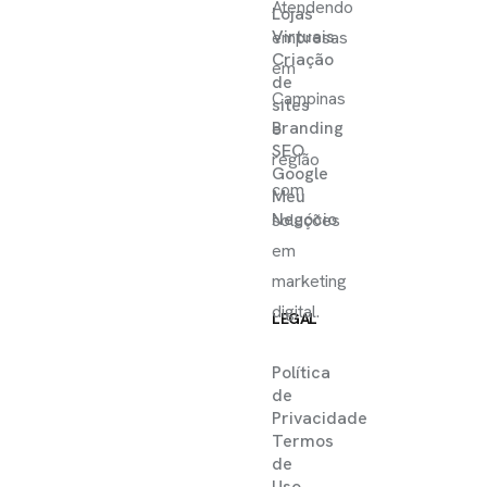
Atendendo
Lojas
Virtuais
empresas
Criação
em
de
Campinas
sites
Branding
e
SEO
região
Google
com
Meu
Negócio
soluções
em
marketing
digital.
LEGAL
Política
de
Privacidade
Termos
de
Uso