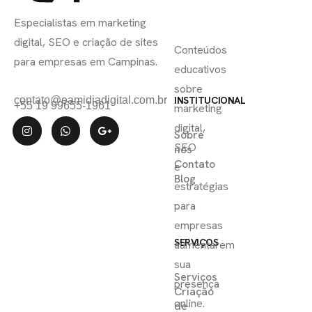
INSCREVA-
LINKS
SE
Especialistas em marketing
ÚTEIS
digital, SEO e criação de sites
Conteúdos
para empresas em Campinas.
educativos
sobre
contato@eamidiadigital.com.br
INSTITUCIONAL
+55 19 99655-1961
marketing
digital,
Sobre
SEO
nós
Contato
e
Blog
estratégias
para
empresas
SERVIÇOS
aumentarem
sua
Serviços
presença
Criação
online.
de