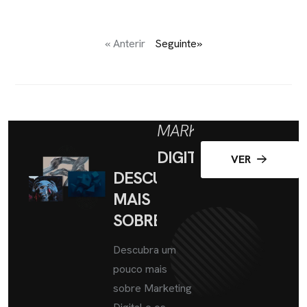
« Anterir
Seguinte»
MARKETING
DIGITAL
VER
DESCUBRA
MAIS
SOBRE
Descubra um
pouco mais
sobre Marketing