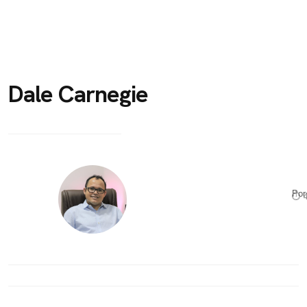
Dale Carnegie
Po
⏱ 4