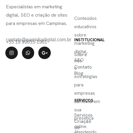
LINKS
SE
Especialistas em marketing
ÚTEIS
digital, SEO e criação de sites
Conteúdos
para empresas em Campinas.
educativos
sobre
contato@eamidiadigital.com.br
INSTITUCIONAL
+55 19 99655-1961
marketing
digital,
Sobre
SEO
nós
Contato
e
Blog
estratégias
para
empresas
SERVIÇOS
aumentarem
sua
Serviços
presença
Criação
online.
de
Atendendo