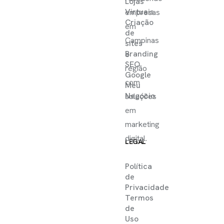
Lojas
Virtuais
empresas
Criação
em
de
Campinas
sites
Branding
e
SEO
região
Google
com
Meu
Negócio
soluções
em
marketing
digital.
LEGAL
Política
de
Privacidade
Termos
de
Uso