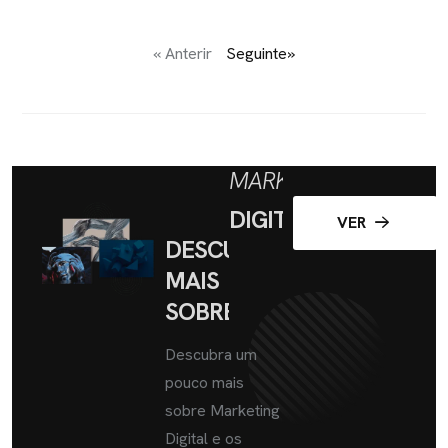
« Anterir
Seguinte»
MARKETING
DIGITAL
VER
DESCUBRA
MAIS
SOBRE
Descubra um
pouco mais
sobre Marketing
Digital e os