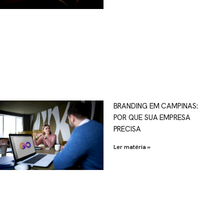
OSCO
BRANDING EM CAMPINAS:
POR QUE SUA EMPRESA
al.com.br
PRECISA
Ler matéria »