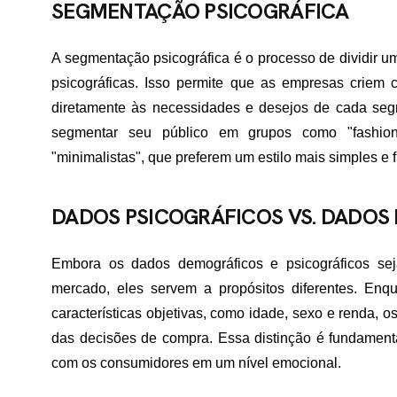
SEGMENTAÇÃO PSICOGRÁFICA
ME
A segmentação psicográfica é o processo de dividir 
psicográficas. Isso permite que as empresas criem
diretamente às necessidades e desejos de cada se
RTFÓLIO
segmentar seu público em grupos como "fashion
"minimalistas", que preferem um estilo mais simples e 
VIÇOS
DADOS PSICOGRÁFICOS VS. DADO
Embora os dados demográficos e psicográficos s
ADES ATENDIDAS
mercado, eles servem a propósitos diferentes. En
características objetivas, como idade, sexo e renda, o
das decisões de compra. Essa distinção é fundament
E NÓS
com os consumidores em um nível emocional.