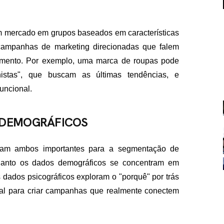
um mercado em grupos baseados em características
 campanhas de marketing direcionadas que falem
gmento. Por exemplo, uma marca de roupas pode
istas", que buscam as últimas tendências, e
funcional.
FALE CON
S DEMOGRÁFICOS
contato@eamidiadigit
+55 19 99655-1961
ejam ambos importantes para a segmentação de
quanto os dados demográficos se concentram em
s dados psicográficos exploram o "porquê" por trás
al para criar campanhas que realmente conectem