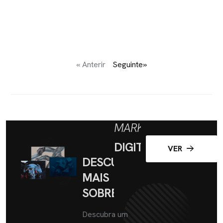
« Anterir
Seguinte»
MARKETING
DIGITAL
VER
DESCUBRA
MAIS
SOBRE
Descubra um