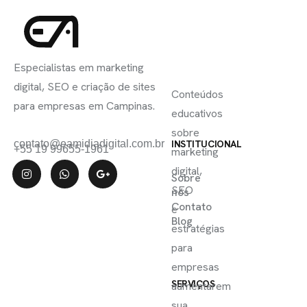
INSCREVA-
LINKS
SE
Especialistas em marketing
ÚTEIS
digital, SEO e criação de sites
Conteúdos
para empresas em Campinas.
educativos
sobre
contato@eamidiadigital.com.br
INSTITUCIONAL
+55 19 99655-1961
marketing
digital,
Sobre
SEO
nós
Contato
e
Blog
estratégias
para
empresas
SERVIÇOS
aumentarem
sua