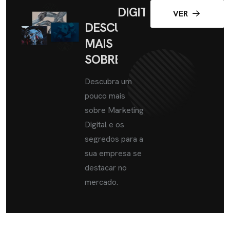
DIGITAL
VER
DESCUBRA
MAIS
SOBRE
Descubra um
pouco mais
sobre Marketing
Digital e os
segredos para a
sua empresa se
destacar no
mercado.