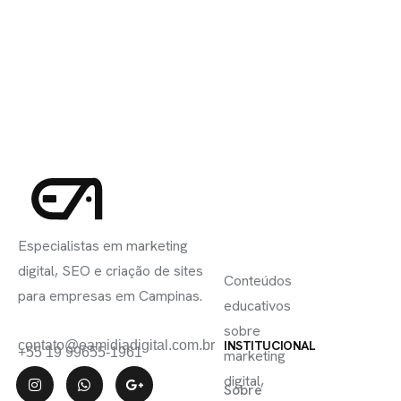
INSCREVA-
LINKS
SE
Especialistas em marketing
ÚTEIS
digital, SEO e criação de sites
Conteúdos
para empresas em Campinas.
educativos
sobre
contato@eamidiadigital.com.br
INSTITUCIONAL
+55 19 99655-1961
marketing
digital,
Sobre