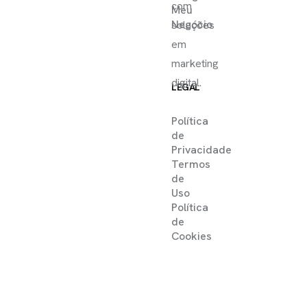
com
Meu
Negócio
soluções
em
marketing
digital.
LEGAL
Política
de
Privacidade
Termos
de
Uso
Política
de
Cookies