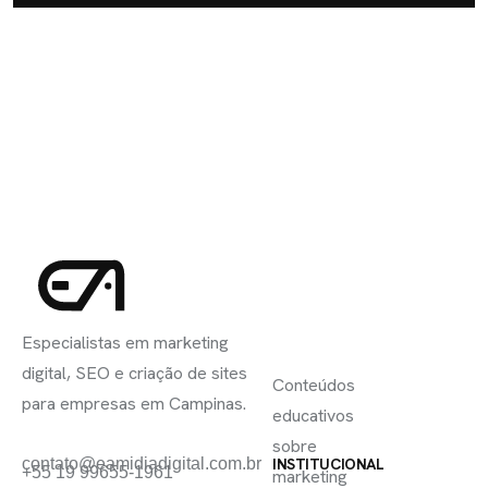
INSCREVA-
LINKS
SE
Especialistas em marketing
ÚTEIS
digital, SEO e criação de sites
Conteúdos
para empresas em Campinas.
educativos
sobre
contato@eamidiadigital.com.br
INSTITUCIONAL
+55 19 99655-1961
marketing