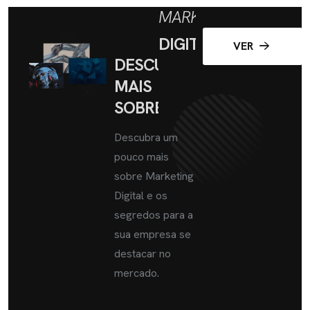
MARKETING
DIGITAL
VER
DESCUBRA
MAIS
SOBRE
Descubra um
pouco mais
sobre Marketing
Digital e os
segredos para a
sua empresa se
destacar no
mercado.