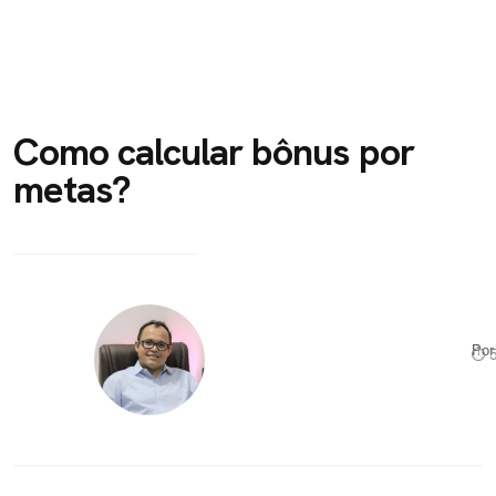
Como calcular bônus por
metas?
Po
⏱ 5