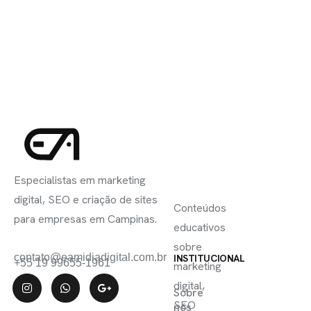
INSCREVA-
LINKS
SE
Especialistas em marketing
ÚTEIS
digital, SEO e criação de sites
Conteúdos
para empresas em Campinas.
educativos
sobre
contato@eamidiadigital.com.br
INSTITUCIONAL
+55 19 99655-1961
marketing
digital,
Sobre
SEO
nós