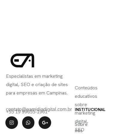
INSCREVA-
LINKS
SE
Especialistas em marketing
ÚTEIS
digital, SEO e criação de sites
Conteúdos
para empresas em Campinas.
educativos
sobre
contato@eamidiadigital.com.br
INSTITUCIONAL
+55 19 99655-1961
marketing
digital,
Sobre
SEO
nós