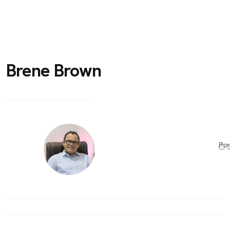
Brene Brown
Po
⏱ 5