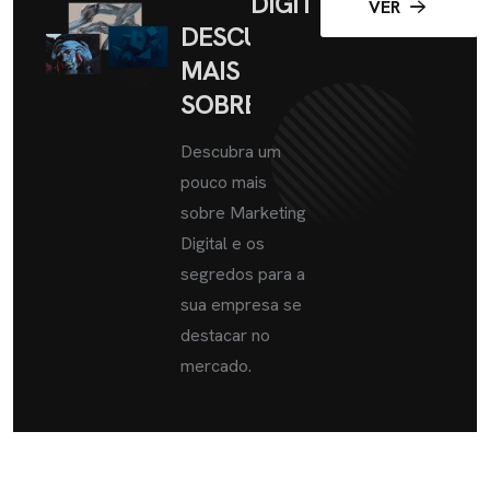
DIGITAL
VER
DESCUBRA
MAIS
SOBRE
Descubra um
pouco mais
sobre Marketing
Digital e os
segredos para a
sua empresa se
destacar no
mercado.