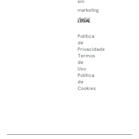
em
marketing
digital.
LEGAL
Política
de
Privacidade
Termos
de
Uso
Política
de
Cookies
2025 ©
EA MIDIA DIGITAL .
DIREITOS RESERVADOS