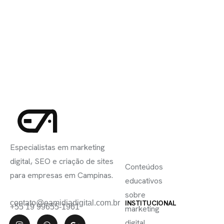
INSCREVA-
LINKS
SE
Especialistas em marketing
ÚTEIS
digital, SEO e criação de sites
Conteúdos
para empresas em Campinas.
educativos
sobre
contato@eamidiadigital.com.br
INSTITUCIONAL
+55 19 99655-1961
marketing
digital,