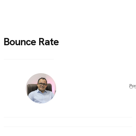
Bounce Rate
Po
⏱ 5