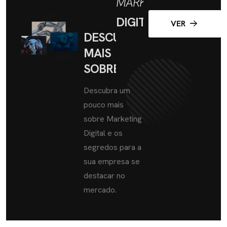
MARKETING
DIGITAL
VER
DESCUBRA
MAIS
SOBRE
Descubra um
pouco mais
sobre Marketing
Digital e os
segredos para a
sua empresa se
destacar no
mercado.