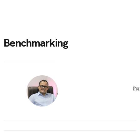
Benchmarking
Po
⏱ 5