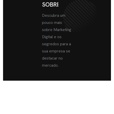
SOBRE
Descubra um
pouco mais
sobre Marketing
Digital e os
segredos para a
sua empresa se
destacar no
mercado.