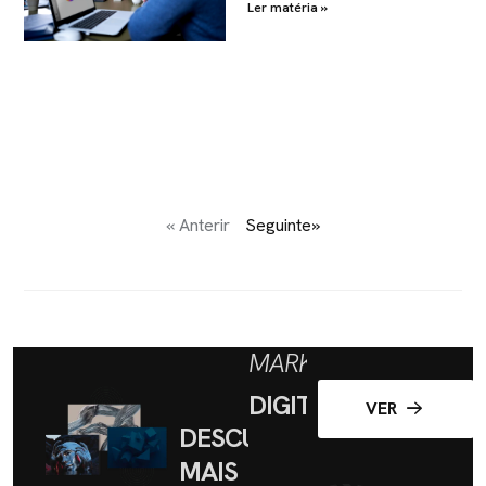
Ler matéria »
« Anterir
Seguinte»
MARKETING
DIGITAL
VER
DESCUBRA
MAIS