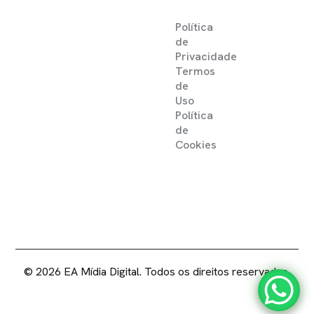
Política
de
Privacidade
Termos
de
Uso
Política
de
Cookies
2025 ©
EA MIDIA DIGITAL .
DIREITOS RESERVADOS
© 2026 EA Mídia Digital. Todos os direitos reservados.