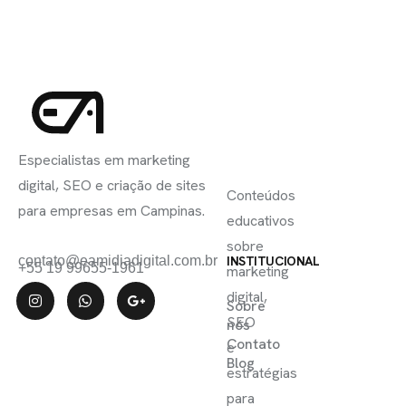
INSCREVA-
LINKS
SE
Especialistas em marketing
ÚTEIS
digital, SEO e criação de sites
Conteúdos
para empresas em Campinas.
educativos
sobre
contato@eamidiadigital.com.br
INSTITUCIONAL
+55 19 99655-1961
marketing
digital,
Sobre
SEO
nós
Contato
e
Blog
estratégias
para