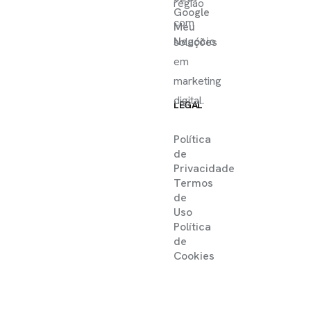
região
Google
com
Meu
Negócio
soluções
em
marketing
digital.
LEGAL
Política
de
Privacidade
Termos
de
Uso
Política
de
Cookies