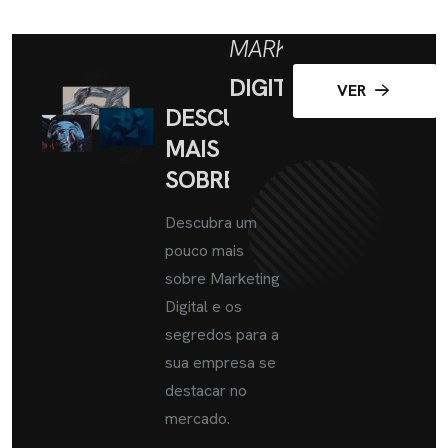
MARKETING
DIGITAL
VER
DESCUBRA
MAIS
SOBRE
Descubra um
pouco mais
sobre Marketing
Digital e os
segredos para a
sua empresa se
destacar no
mercado.