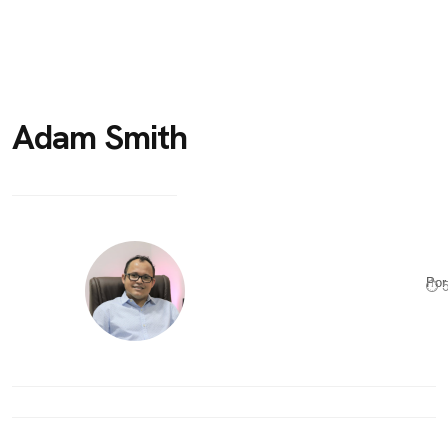
Adam Smith
Po
⏱ 5