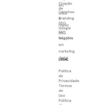
Criação
em
de
Campinas
sites
Branding
e
SEO
região
Google
com
Meu
Negócio
soluções
em
marketing
digital.
LEGAL
Política
de
Privacidade
Termos
de
Uso
Política