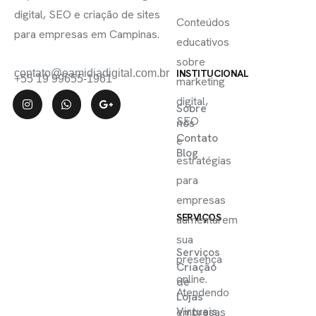
ÚTEIS
digital, SEO e criação de sites
Conteúdos
para empresas em Campinas.
educativos
sobre
contato@eamidiadigital.com.br
INSTITUCIONAL
+55 19 99655-1961
marketing
digital,
Sobre
SEO
nós
Contato
e
Blog
estratégias
para
empresas
SERVIÇOS
aumentarem
sua
Serviços
presença
Criação
online.
de
Atendendo
Lojas
Virtuais
empresas