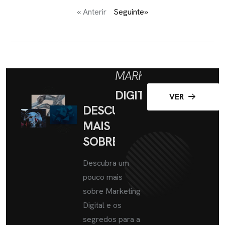
« Anterir
Seguinte»
MARKETING
DIGITAL
VER
DESCUBRA
MAIS
SOBRE
Descubra um
pouco mais
sobre Marketing
Digital e os
segredos para a