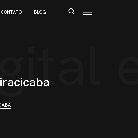
CONTATO
BLOG
gital 
iracicaba
ICABA