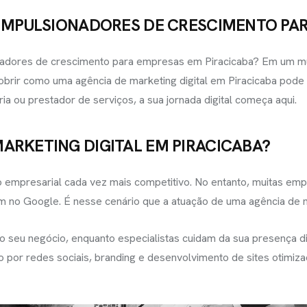
IMPULSIONADORES DE CRESCIMENTO PAR
adores de crescimento para empresas em Piracicaba? Em um mund
obrir como uma agência de marketing digital em Piracicaba pode 
a ou prestador de serviços, a sua jornada digital começa aqui.
FALE CON
MARKETING
DIGITAL EM PIRACICABA?
contato@eamidiadigit
+55 19 99655-1961
mpresarial cada vez mais competitivo. No entanto, muitas empre
 no Google. É nesse cenário que a atuação de uma agência de mar
seu negócio, enquanto especialistas cuidam da sua presença dig
por redes sociais, branding e desenvolvimento de sites otimizad