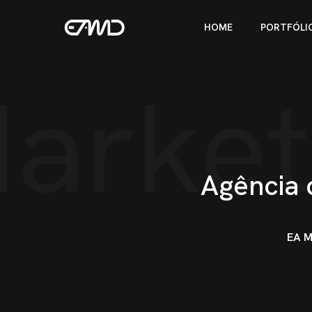
HOME
PORTFÓLI
arketi
Agência 
EA M