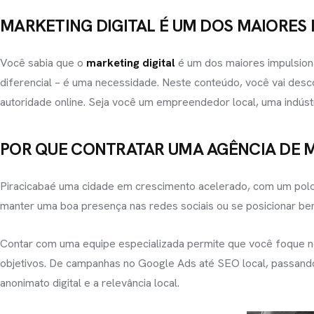
MARKETING DIGITAL
É UM DOS MAIORES 
ME
Você sabia que o
marketing digital
é um dos maiores impulsion
diferencial – é uma necessidade. Neste conteúdo, você vai desc
RTFÓLIO
autoridade online. Seja você um empreendedor local, uma indústri
POR QUE CONTRATAR UMA AGÊNCIA DE 
VIÇOS
Piracicabaé uma cidade em crescimento acelerado, com um polo e
manter uma boa presença nas redes sociais ou se posicionar bem
ADES ATENDIDAS
Contar com uma equipe especializada permite que você foque no 
objetivos. De campanhas no Google Ads até SEO local, passando 
E NÓS
anonimato digital e a relevância local.