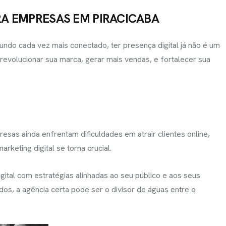
A EMPRESAS EM PIRACICABA
o cada vez mais conectado, ter presença digital já não é um
revolucionar sua marca, gerar mais vendas, e fortalecer sua
OSCO
al.com.br
sas ainda enfrentam dificuldades em atrair clientes online,
keting digital se torna crucial.
ital com estratégias alinhadas ao seu público e aos seus
os, a agência certa pode ser o divisor de águas entre o