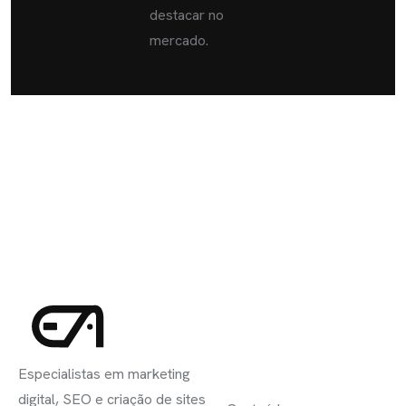
destacar no
mercado.
INSCREVA-
LINKS
SE
Especialistas em marketing
ÚTEIS
digital, SEO e criação de sites