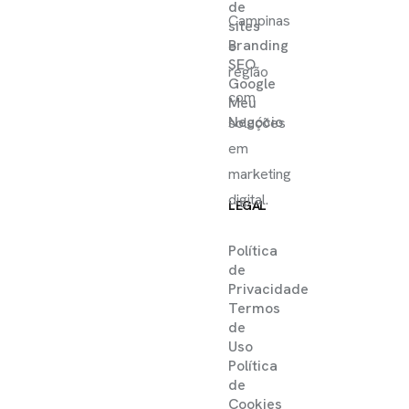
de
Campinas
sites
Branding
e
SEO
região
Google
com
Meu
Negócio
soluções
em
marketing
digital.
LEGAL
Política
de
Privacidade
Termos
de
Uso
Política
de
Cookies