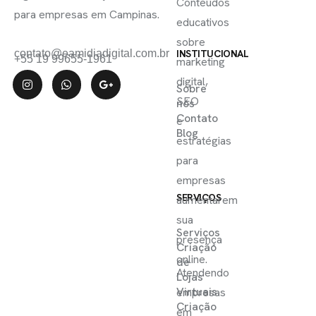
Conteúdos
para empresas em Campinas.
educativos
sobre
contato@eamidiadigital.com.br
INSTITUCIONAL
+55 19 99655-1961
marketing
digital,
Sobre
SEO
nós
Contato
e
Blog
estratégias
para
empresas
SERVIÇOS
aumentarem
sua
Serviços
presença
Criação
online.
de
Atendendo
Lojas
Virtuais
empresas
Criação
em