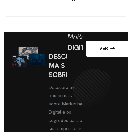
MARKETING
DIGITAL
VER
DESCUBRA
MAIS
SOBRE
Descubra um
pouco mais
sobre Marketing
Digital e os
segredos para a
sua empresa se