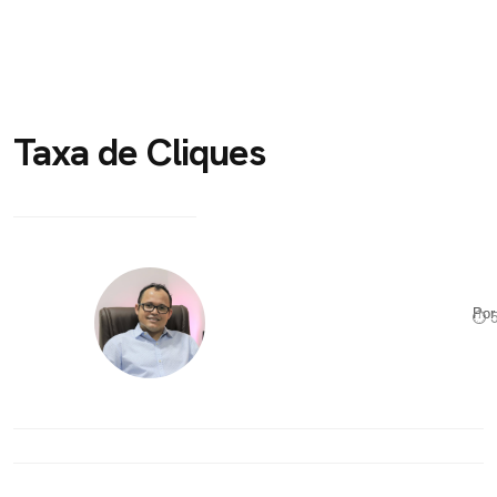
Taxa de Cliques
Po
⏱ 5