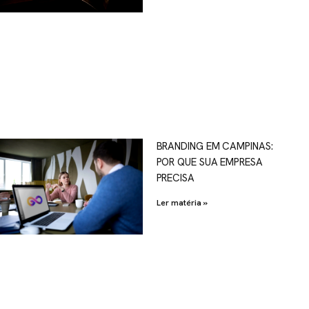
OSCO
BRANDING EM CAMPINAS:
POR QUE SUA EMPRESA
al.com.br
PRECISA
Ler matéria »