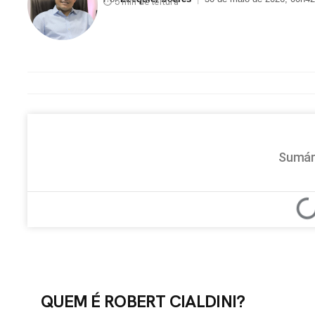
⏱ 5 min de leitura
Sumár
QUEM É ROBERT CIALDINI?