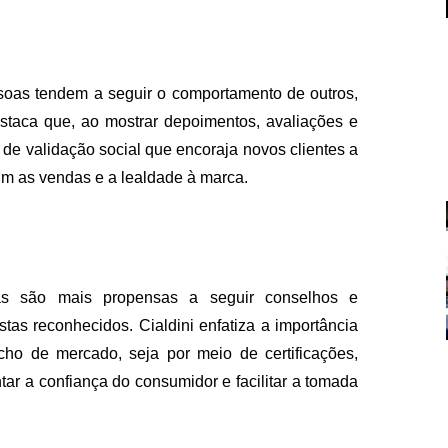
ssoas tendem a seguir o comportamento de outros,
estaca que, ao mostrar depoimentos, avaliações e
e validação social que encoraja novos clientes a
im as vendas e a lealdade à marca.
FALE CON
contato@eamidiadigit
+55 19 99655-1961
as são mais propensas a seguir conselhos e
tas reconhecidos. Cialdini enfatiza a importância
cho de mercado, seja por meio de certificações,
ar a confiança do consumidor e facilitar a tomada