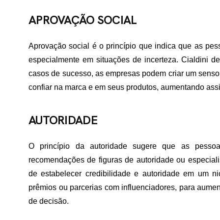
APROVAÇÃO SOCIAL
ME
Aprovação social é o princípio que indica que as pe
especialmente em situações de incerteza. Cialdini d
RTFÓLIO
casos de sucesso, as empresas podem criar um senso d
confiar na marca e em seus produtos, aumentando ass
VIÇOS
AUTORIDADE
O princípio da autoridade sugere que as pesso
ADES ATENDIDAS
recomendações de figuras de autoridade ou especialis
de estabelecer credibilidade e autoridade em um ni
prêmios ou parcerias com influenciadores, para aument
E NÓS
de decisão.