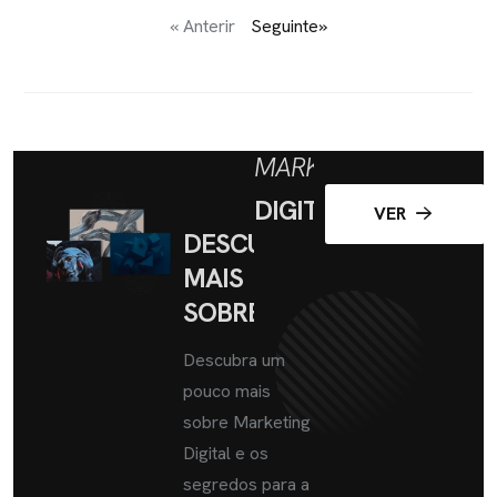
« Anterir
Seguinte»
MARKETING
DIGITAL
VER
DESCUBRA
MAIS
SOBRE
Descubra um
pouco mais
sobre Marketing
Digital e os
segredos para a