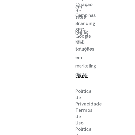
Criação
em
de
Campinas
sites
Branding
e
SEO
região
Google
com
Meu
Negócio
soluções
em
marketing
digital.
LEGAL
Política
de
Privacidade
Termos
de
Uso
Política