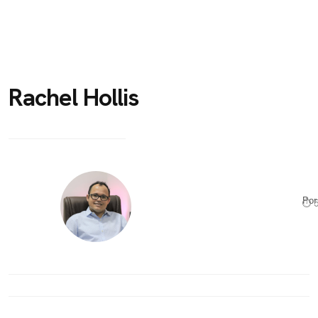
Rachel Hollis
Po
⏱ 5