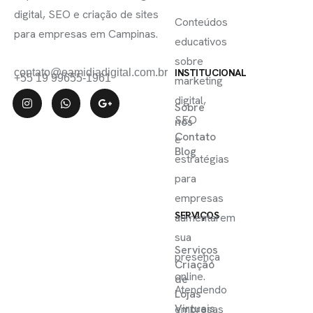
ÚTEIS
digital, SEO e criação de sites
Conteúdos
para empresas em Campinas.
educativos
sobre
contato@eamidiadigital.com.br
INSTITUCIONAL
+55 19 99655-1961
marketing
digital,
Sobre
SEO
nós
Contato
e
Blog
estratégias
para
empresas
SERVIÇOS
aumentarem
sua
Serviços
presença
Criação
online.
de
Atendendo
Lojas
Virtuais
empresas