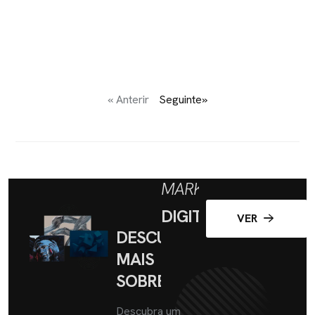
« Anterir
Seguinte»
MARKETING
DIGITAL
VER
DESCUBRA
MAIS
SOBRE
Descubra um