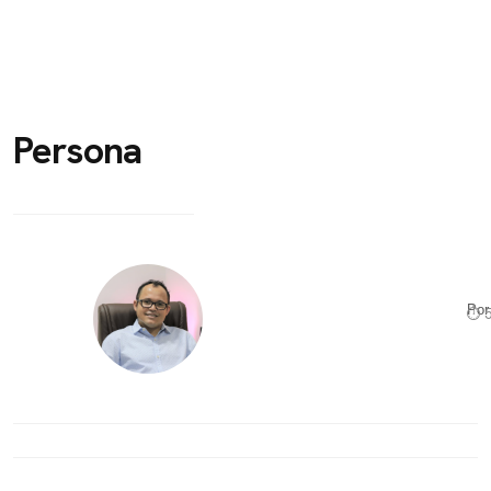
Persona
Po
⏱ 5