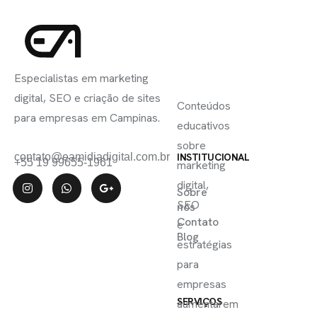
INSCREVA-
LINKS
SE
Especialistas em marketing
ÚTEIS
digital, SEO e criação de sites
Conteúdos
para empresas em Campinas.
educativos
sobre
contato@eamidiadigital.com.br
INSTITUCIONAL
+55 19 99655-1961
marketing
digital,
Sobre
SEO
nós
Contato
e
Blog
estratégias
para
empresas
SERVIÇOS
aumentarem