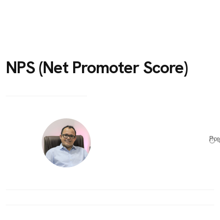
NPS (Net Promoter Score)
Po
⏱ 4