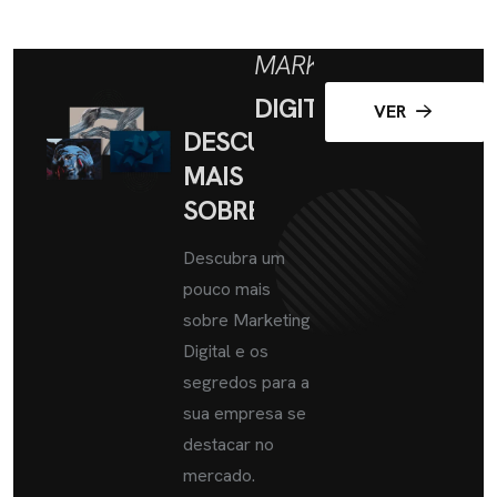
MARKETING
DIGITAL
VER
DESCUBRA
MAIS
SOBRE
Descubra um
pouco mais
sobre Marketing
Digital e os
segredos para a
sua empresa se
destacar no
mercado.