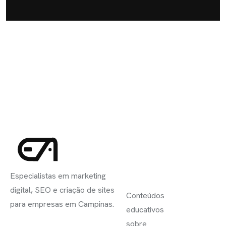
INSCREVA-
LINKS
SE
Especialistas em marketing
ÚTEIS
digital, SEO e criação de sites
Conteúdos
para empresas em Campinas.
educativos
sobre