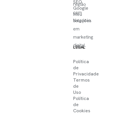
SEO
região
Google
com
Meu
Negócio
soluções
em
marketing
digital.
LEGAL
Política
de
Privacidade
Termos
de
Uso
Política
de
Cookies