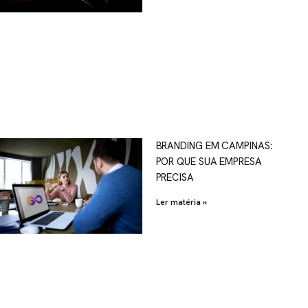
OSCO
BRANDING EM CAMPINAS:
POR QUE SUA EMPRESA
al.com.br
PRECISA
Ler matéria »