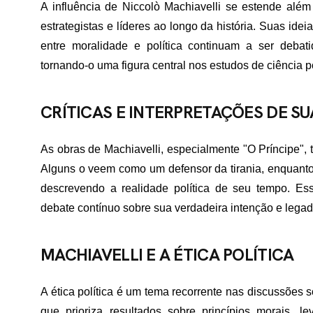
A influência de Niccolò Machiavelli se estende além
estrategistas e líderes ao longo da história. Suas id
ME
entre moralidade e política continuam a ser debat
tornando-o uma figura central nos estudos de ciência polí
RTFÓLIO
CRÍTICAS E INTERPRETAÇÕES DE S
As obras de Machiavelli, especialmente "O Príncipe", t
VIÇOS
Alguns o veem como um defensor da tirania, enquant
descrevendo a realidade política de seu tempo. Es
debate contínuo sobre sua verdadeira intenção e legad
ADES ATENDIDAS
MACHIAVELLI E A ÉTICA POLÍTICA
E NÓS
A ética política é um tema recorrente nas discussões 
que prioriza resultados sobre princípios morais, l