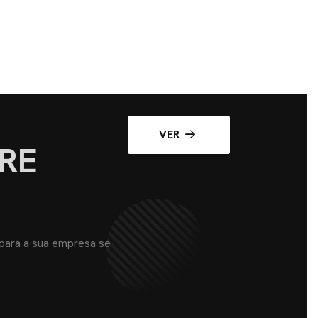
VER
RE
 para a sua empresa se