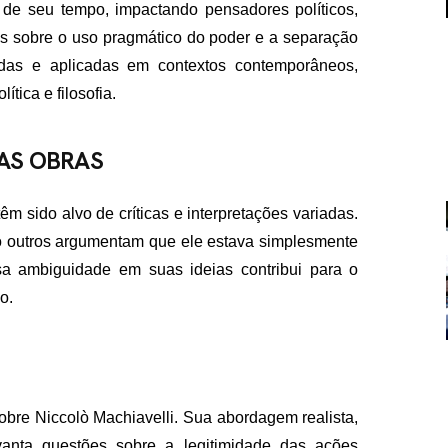
 de seu tempo, impactando pensadores políticos,
eias sobre o uso pragmático do poder e a separação
idas e aplicadas em contextos contemporâneos,
tica e filosofia.
UAS OBRAS
FALE CON
êm sido alvo de críticas e interpretações variadas.
contato@eamidiadigit
+55 19 99655-1961
o outros argumentam que ele estava simplesmente
sa ambiguidade em suas ideias contribui para o
o.
sobre Niccolò Machiavelli. Sua abordagem realista,
evanta questões sobre a legitimidade das ações